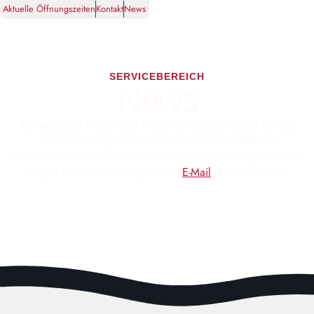
Aktuelle Öffnungszeiten
Kontakt
News
SERVICEBEREICH
News
Wir arbeiten hinter den Kulissen immer weiter an der
Verbesserung unserer betrieblichen Abläufe.
Hier informieren wir Sie über kundenrelevante Ereignisse. Bei
Fragen können Sie sich jederzeit
E-Mail
an uns wenden!