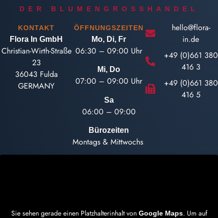
DER BLUMENGROSSHANDEL
hello@flora-
KONTAKT
ÖFFNUNGSZEITEN
in.de
Flora In GmbH
Mo, Di, Fr
Christian-Wirth-Straße
06:30 – 09:00 Uhr
+49 (0)661 380
23
416 3
Mi, Do
36043 Fulda
07:00 – 09:00 Uhr
+49 (0)661 380
GERMANY
416 5
Sa
06:00 – 09:00
Bürozeiten
Montags & Mittwochs
Sie sehen gerade einen Platzhalterinhalt von
. Um auf
Google Maps