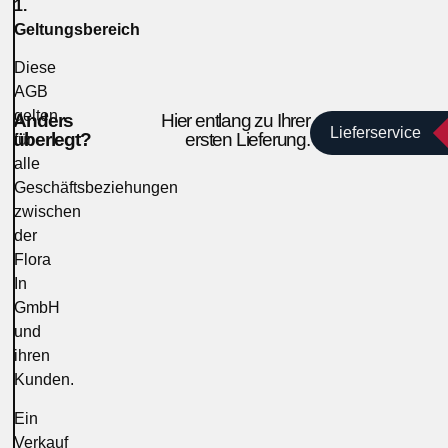
1.
Geltungsbereich
Diese
AGB
gelten
Anders
Hier entlang zu Ihrer
Lieferservice
überlegt?
ersten Lieferung.
für
alle
Geschäftsbeziehungen
zwischen
der
Flora
In
GmbH
und
ihren
Kunden.
Ein
Verkauf